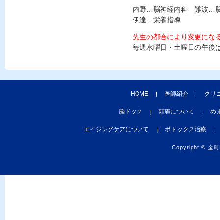
内野…脳神経内科 難波…
伊達…栄養指導
先生の都合により変更にな
毎週水曜日・土曜日の午後
HOME
医師紹介
クリ
脳ドック
頭痛について
め
エイジングケアについて
ボトックス治療
Copyright ©
金町