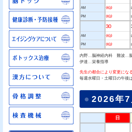
AM
休診
PM
休診
30
AM
休診
PM
休診
内野…脳神経内科 難波…
伊達…栄養指導
先生の都合により変更にな
毎週水曜日・土曜日の午後
●
2026
日