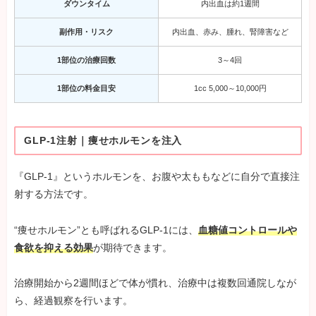
ダウンタイム
内出血は約1週間
副作用・リスク
内出血、赤み、腫れ、腎障害など
1部位の治療回数
3～4回
1部位の料金目安
1cc 5,000～10,000円
GLP-1注射｜痩せホルモンを注入
『GLP-1』というホルモンを、お腹や太ももなどに自分で直接注
射する方法です。
“痩せホルモン”とも呼ばれるGLP-1には、
血糖値コントロールや
食欲を抑える効果
が期待できます。
治療開始から2週間ほどで体が慣れ、治療中は複数回通院しなが
ら、経過観察を行います。