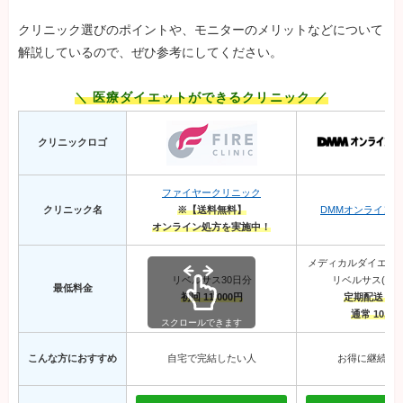
クリニック選びのポイントや、モニターのメリットなどについて
解説しているので、ぜひ参考にしてください。
＼ 医療ダイエットができるクリニック ／
クリニックロゴ
ファイヤークリニック
クリニック名
※【送料無料】
DMMオンライン
オンライン処方を実施中！
メディカルダイエット
リベルサス30日分
リベルサス(3mg)
最低料金
初回 11,000円
定期配送 9,0
通常 10,00
スクロールできます
こんな方におすすめ
自宅で完結したい人
お得に継続し