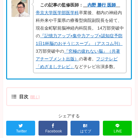
この記事の監修医師：
内野 勝行 医師
帝京大学医学部医学科
卒業後、都内の神経内
科外来や千葉県の療養型病院副院長を経て、
現在金町駅前脳神経内科院長。 14万部突破中
の
『記憶力アップ×集中力アップ×認知症予防
1日1杯脳のおそうじスープ』（アスコム刊）
3万部突破中の
『究極の疲れない脳』（共著
アチーブメント出版）
の著者。
フジテレビ
「めざましテレビ」
などテレビ出演多数。
目次
シェアする
Twitter
Facebook
はてブ
LINE