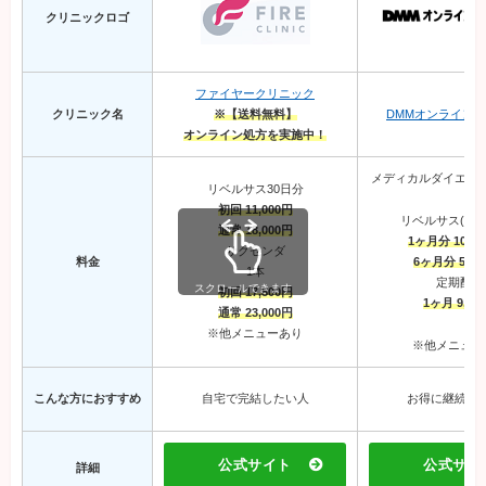
クリニックロゴ
ファイヤークリニック
クリニック名
※【送料無料】
DMMオンライン
オンライン処方を実施中！
メディカルダイエット
リベルサス30日分
初回 11,000円
リベルサス(3mg)
通常 18,000円
1ヶ月分 10,00
サクセンダ
6ヶ月分 51,0
料金
1本
定期配送
スクロールできます
初回 17,800円
1ヶ月 9,00
通常 23,000円
※他メニューあり
※他メニュー
こんな方におすすめ
自宅で完結したい人
お得に継続し
公式サイト
公式サイ
詳細