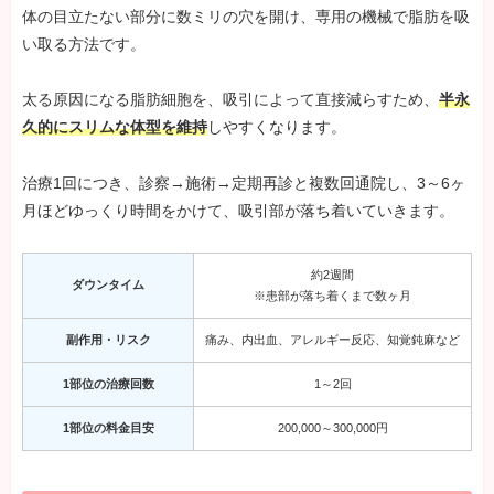
体の目立たない部分に数ミリの穴を開け、専用の機械で脂肪を吸
い取る方法です。
太る原因になる脂肪細胞を、吸引によって直接減らすため、
半永
久的にスリムな体型を維持
しやすくなります。
治療1回につき、診察→施術→定期再診と複数回通院し、3～6ヶ
月ほどゆっくり時間をかけて、吸引部が落ち着いていきます。
約2週間
ダウンタイム
※患部が落ち着くまで数ヶ月
副作用・リスク
痛み、内出血、アレルギー反応、知覚鈍麻など
1部位の治療回数
1～2回
1部位の料金目安
200,000～300,000円