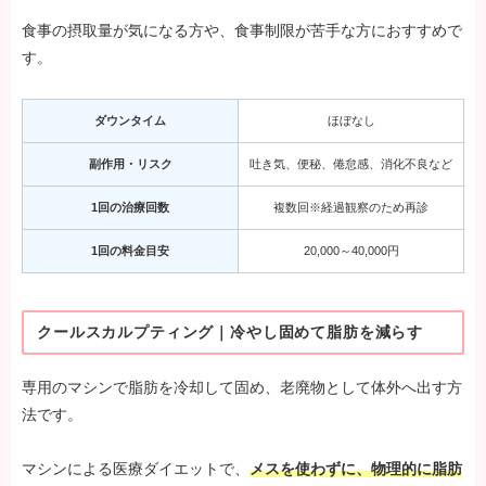
食事の摂取量が気になる方や、食事制限が苦手な方におすすめで
す。
ダウンタイム
ほぼなし
副作用・リスク
吐き気、便秘、倦怠感、消化不良など
1回の治療回数
複数回※経過観察のため再診
1回の料金目安
20,000～40,000円
クールスカルプティング｜冷やし固めて脂肪を減らす
専用のマシンで脂肪を冷却して固め、老廃物として体外へ出す方
法です。
マシンによる医療ダイエットで、
メスを使わずに、物理的に脂肪