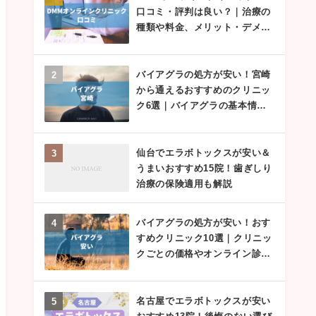
口コミ・評判は良い？｜治療の
種類や料金、メリット・デメリ
クリニック
ットも徹底解説！
バイアグラの処方が安い！宮崎
から通えるおすすめのクリニッ
ク6選｜バイアグラの基本情報
やクリニックごとの料金なども
ック 立川院
紹介
仙台でエラボトックスが安い＆
うまいおすすめ15院！歯ぎしり
治療の保険適用も解説
FOR
バイアグラの処方が安い！おす
すめクリニック10選｜クリニッ
クごとの価格やオンライン診療
対応かも解説
名古屋でエラボトックスが安い