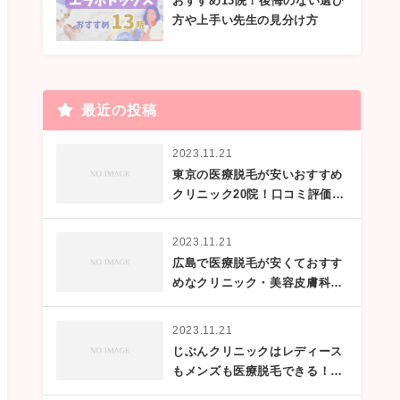
おすすめ13院！後悔のない選び
方や上手い先生の見分け方
最近の投稿
2023.11.21
東京の医療脱毛が安いおすすめ
クリニック20院！口コミ評価が
高い、メンズ脱毛の有無、全
身・VIOの部位別料金も
2023.11.21
広島で医療脱毛が安くておすす
めなクリニック・美容皮膚科20
選！メンズサロンや口コミ情報
も紹介
2023.11.21
じぶんクリニックはレディース
もメンズも医療脱毛できる！口
コミや効果を紹介