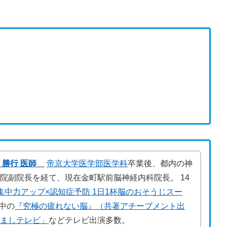
 勝行 医師
帝京大学医学部医学科
卒業後、都内の神
院副院長を経て、現在金町駅前脳神経内科院長。 14
集中力アップ×認知症予防 1日1杯脳のおそうじスー
中の
『究極の疲れない脳』（共著アチーブメント出
ざましテレビ」
などテレビ出演多数。