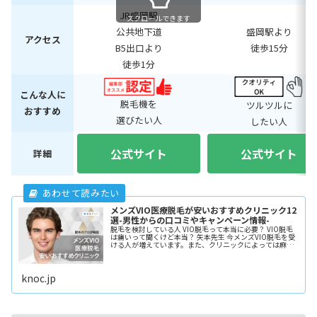
JR盛岡駅
スクロールできます
公共地下道
盛岡駅より
アクセス
B5出口より
徒歩15分
徒歩1分
こんな人に
脱毛機を
ツルツルに
おすすめ
選びたい人
したい人
公式サイト
公式サイト
詳細
メンズVIO医療脱毛が安いおすすめクリニック12
選-男性からの口コミやキャンペーン情報-
脱毛を検討している人 VIO脱毛って本当に必要？ VIO脱毛
は痛いって聞くけど本当？ 矢本先生 今メンズVIO脱毛を受
ける人が増えています。また、クリニックによっては麻酔
を使用して施術の痛みを和らげてくれます。 VIO脱毛につ
いてよく分から
knoc.jp