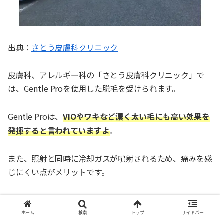
出典：
さとう皮膚科クリニック
皮膚科、アレルギー科の「さとう皮膚科クリニック」で
は、Gentle Proを使用した脱毛を受けられます。
Gentle Proは、
VIOやワキなど濃く太い毛にも高い効果を
発揮すると言われていますよ
。
また、照射と同時に冷却ガスが噴射されるため、痛みを感
じにくい点がメリットです。
広範囲の照射が可能で、両ワキであれば15分程度で1回の
照射が完了します。
ホーム
検索
トップ
サイドバー