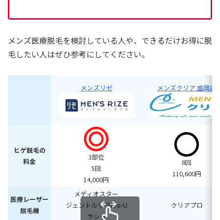
メンズ医療脱毛を検討している人や、できるだけお得に脱
毛したい人はぜひ参考にしてください。
メンズリゼ
メンズクリア 盛岡店
ヒゲ脱毛の
3部位
料金
8回
5回
110,600円
14,000円
メディオスター
医療レーザー
ジェントルヤグPro-U
クリアプロ
脱毛機
ラシャ