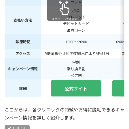
ラシャ
現金
クレジット
スクロールできます
支払い方法
デビットカード
ク
医療ローン
診療時間
10:00〜20:00
10:00〜1
アクセス
JR盛岡駅公共地下道B5出口より徒歩1分
盛岡
学割
キャンペーン情報
乗り換え割
ペア割
公式サイト
詳細
ここからは、各クリニックの特徴やお得に脱毛できるキャ
ンペーン情報を詳しく紹介します。