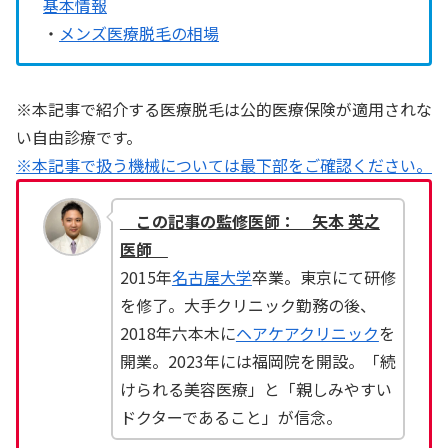
基本情報
・
メンズ医療脱毛の相場
※本記事で紹介する医療脱毛は公的医療保険が適用されな
い自由診療です。
※本記事で扱う機械については最下部をご確認ください。
この記事の監修医師： 矢本 英之
医師
2015年
名古屋大学
卒業。東京にて研修
を修了。大手クリニック勤務の後、
2018年六本木に
ヘアケアクリニック
を
開業。2023年には福岡院を開設。「続
けられる美容医療」と「親しみやすい
ドクターであること」が信念。